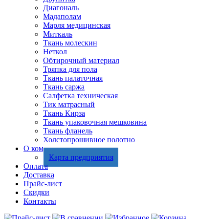
Диагональ
Мадаполам
Марля медицинская
Миткаль
Ткань молескин
Неткол
Обтирочный материал
Тряпка для пола
Ткань палаточная
Ткань саржа
Салфетка техническая
Тик матрасный
Ткань Кирза
Ткань упаковочная мешковина
Ткань фланель
Холстопрошивное полотно
О компании
Карта предприятия
Оплата
Доставка
Прайс-лист
Скидки
Контакты