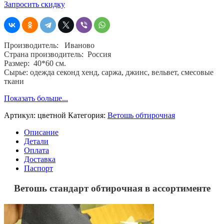
стандарт,
Запросить скидку
ХБ
60%,
ПЭ
40%,
Производитель: Иваново
грубые
Страна производитель: Россия
смесовые
Размер: 40*60 см.
ткани,
Сырье: одежда секонд хенд, саржа, джинс, вельвет, смесовые
от
ткани
40х60
см,
Показать больше...
ГОСТ
4643-
Артикул:
цветной
Категория:
Ветошь обтирочная
75,
брикет
Описание
10
Детали
кг
Оплата
Доставка
Паспорт
Ветошь стандарт обтирочная в ассортименте