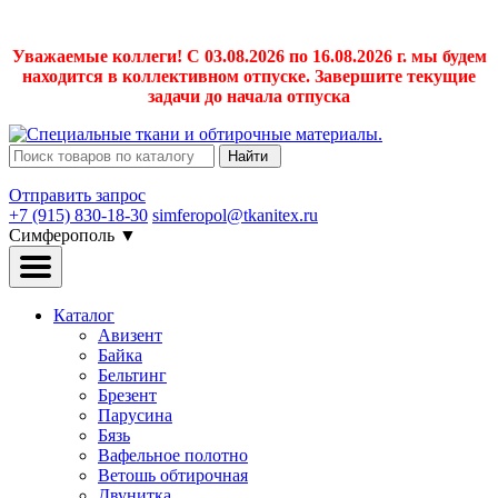
Уважаемые коллеги! С 03.08.2026 по 16.08.2026 г. мы будем
находится в коллективном отпуске. Завершите текущие
задачи до начала отпуска
Найти
Отправить запрос
+7 (915) 830-18-30
simferopol@tkanitex.ru
Симферополь
▼
Каталог
Авизент
Байка
Бельтинг
Брезент
Парусина
Бязь
Вафельное полотно
Ветошь обтирочная
Двунитка