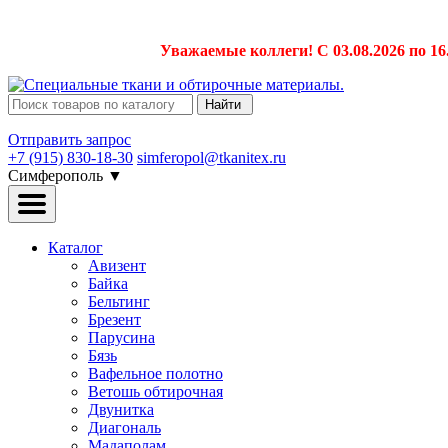
Уважаемые коллеги! С 03.08.2026 по 16
Найти
Отправить запрос
+7 (915) 830-18-30
simferopol@tkanitex.ru
Симферополь
▼
Каталог
Авизент
Байка
Бельтинг
Брезент
Парусина
Бязь
Вафельное полотно
Ветошь обтирочная
Двунитка
Диагональ
Мадаполам