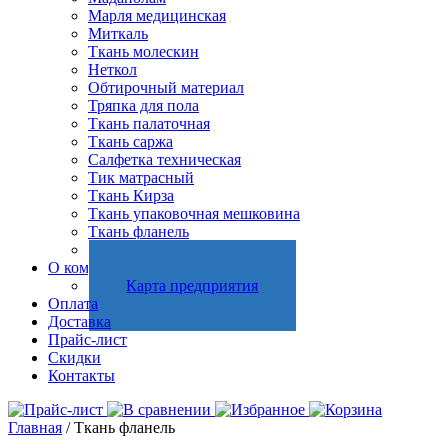
Марля медицинская
Миткаль
Ткань молескин
Неткол
Обтирочный материал
Тряпка для пола
Ткань палаточная
Ткань саржа
Салфетка техническая
Тик матрасный
Ткань Кирза
Ткань упаковочная мешковина
Ткань фланель
Холстопрошивное полотно
О компании
Карта предприятия
Оплата
Доставка
Прайс-лист
Скидки
Контакты
Главная
/ Ткань фланель